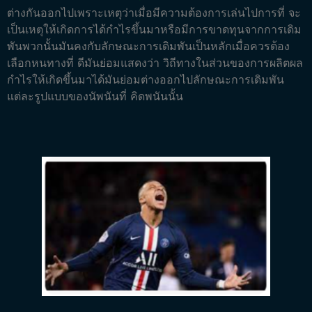
ต่างกันออกไปเพราะเหตุว่าเมื่อมีความต้องการเล่นไปการที่ จะ
เป็นเหตุให้เกิดการได้กำไรขึ้นมาหรือมีการขาดทุนจากการเดิม
พันพวกนั้นมันคงกับลักษณะการเดิมพันเป็นหลักเมื่อควรต้อง
เลือกหนทางที่ ดีมันย่อมแสดงว่า วิถีทางในส่วนของการผลิตผล
กำไรให้เกิดขึ้นมาได้มันย่อมต่างออกไปลักษณะการเดิมพัน
แต่ละรูปแบบของนัพนันที่ คิดพนันนั้น