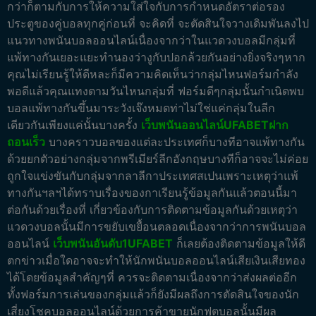
กว่าก็ตามกับการให้ความใส่ใจกับการกำหนดอัตราต่อรอง
ประตูของคู่บอลทุกคู่ก่อนที่ จะคิดที่ จะตัดสินใจวางเดิมพันลงไป
แนวทางพนันบอลออนไลน์เนื่องจากว่าในแวดวงบอลมีกลุ่มที่
แพ้ทางกันเยอะแยะทำนองว่างูกับปอกล้วยกันอย่างยิ่งจริงๆหาก
คุณไม่เรียนรู้ให้ดีหละก็มีความคิดเห็นว่ากลุ่มไหนฟอร์มกำลัง
พอดีแล้วคุณแทงตามวันไหนกลุ่มที่ ฟอร์มดีๆกลุ่มนั้นกำเนิดพบ
บอลแพ้ทางกันขึ้นมาระวังเจ๊งหมดท่าไม่ใช่แค่กลุ่มในลีก
เดียวกันเพียงแค่นั้นบางครั้ง
เว็บพนันออนไลน์UFABETฝาก
ถอนเร็ว
บางคราวบอลของแต่ละประเทศก็บางทีอาจแพ้ทางกัน
ด้วยยกตัวอย่างกลุ่มจากพรีเมียร์ลีกอังกฤษบางทีก็อาจจะไม่ค่อย
ถูกใจแข่งขันกับกลุ่มจากลาลีกาประเทศสเปนเพราะเหตุว่าแพ้
ทางกันฯลฯได้ทราบเรื่องของกาเรียนรู้ข้อมูลกันแล้วตอนนี้มา
ต่อกันด้วยเรื่องที่ เกี่ยวข้องกับการติดตามข้อมูลกันด้วยเหตุว่า
แวดวงบอลนั้นมีการขยับเขยื้อนตลอดเนื่องจากว่าการพนันบอล
ออนไลน์
เว็บพนันอันดับ1UFABET
ก็เลยต้องติดตามข้อมูลให้ดี
ตกข่าวเมื่อใดอาจจะทำให้นักพนันบอลออนไลน์เสียเงินเสียทอง
ได้โดยข้อมูลสำคัญๆที่ ควรจะติดตามเนื่องจากว่าส่งผลต่ออีก
ทั้งฟอร์มการเล่นของกลุ่มแล้วก็ยังมีผลถึงการตัดสินใจของนัก
เสี่ยงโชคบอลออนไลน์ด้วยการค้าขายนักฟุตบอลนั้นมีผล