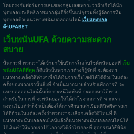
โดยตรงกับฟอร์มการเล่นของกลุ่มเลยเพราะว่าถ้าเกิดได้นัก
ฟุตบอลประสิทธิภาพมากลุ่มดียิ่งขึ้นแน่ๆรวมทั้งผู้จัดการทีม
ฟุตบอลด้วยแนวทางพนันบอลออนไลน์
เว็บแทงบอล
ดีๆUFABET
เว็บพนันUFA ด้วยความสะดวก
สบาย
นั้นการที่ พวกเราได้เข้ามาใช้บริการในเว็บไซต์พนันบอลที่
เว็บ
พนันUFAดีที่สุด
ก็ดีแล้วนั้นพวกเราต่างก็รู้จักที่ จะต้องหา
แนวทางเคล็ดวิธีต่างๆเพื่อได้เงินจากเว็บไซต์ให้ได้ด้วยในแต่ละ
ครั้งของพวกเรานั้นสิ่งที่ จำเป็นมากมายสำหรับเพื่อการที่ จะ
แทงบอลออนไลน์นั้นก็คงจะหนีไม่พ้นที่ จะมองหาวิถีทาง
สำหรับในการที่ จะพนันบอลให้ได้กำไรจากการที่ พวกเรา
ลงทุนไปแต่ว่าก็จำเป็นต้องให้การศึกษาเล่าเรียนพินิจพิจารณา
ให้ถี่ถ้วนในแต่ละครั้งว่าพวกเราจะเลือกเคล็ดวิธีไหนที่ ดี
แนวทางพนันบอลออนไลน์แล้วก็แนวทางพนันบอลออนไลน์ให้
ได้เงินทำให้พวกเราได้โอกาสได้กำไรเยอะที่ สุดกรรมวิธีพินิจ